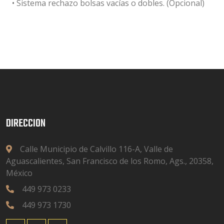
• Sistema rechazo bolsas vacías o dobles. (Opcional)
DIRECCION
Calle Municipio de Calvillo 116-A, Valle de
Aguascalientes, San Francisco de los Romo, Ags., 20358,
México
449 973 0233
449 973 1730